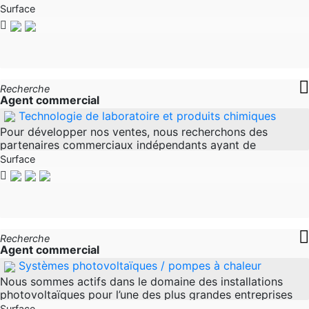
recherchons des représentants commerciaux à l’échelle
Surface
nationale. Aides à
Recherche
Agent commercial
Technologie de laboratoire et produits chimiques
Pour développer nos ventes, nous recherchons des
partenaires commerciaux indépendants ayant de
l’expérience dans le secteur des laboratoires ou industriel.
Surface
Concentrez-vous sur
Recherche
Agent commercial
Systèmes photovoltaïques / pompes à chaleur
Nous sommes actifs dans le domaine des installations
photovoltaïques pour l’une des plus grandes entreprises
d’Allemagne. Recherche de partenaires commerciaux pour
Surface