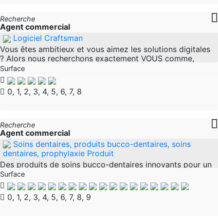
Recherche
Agent commercial
Logiciel Craftsman
Vous êtes ambitieux et vous aimez les solutions digitales
? Alors nous recherchons exactement VOUS comme,
Représentant commercial pour les logiciels artisanaux
Surface
(h/f/d) Nous sommes une
0, 1, 2, 3, 4, 5, 6, 7, 8
Recherche
Agent commercial
Soins dentaires, produits bucco-dentaires, soins
dentaires, prophylaxie Produit
Des produits de soins bucco-dentaires innovants pour un
usage professionnel dans les cabinets dentaires,
Surface
l’orthodontie, l’hygiène dentaire et les pharmacies. Nous
recherchons des
0, 1, 2, 3, 4, 5, 6, 7, 8, 9