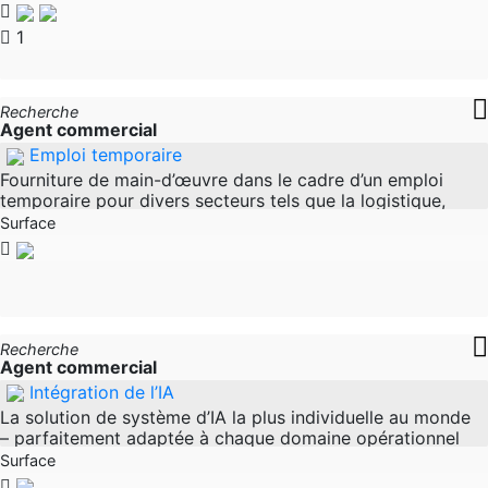
développe, produit et vend des dispositifs médicaux qui
sont utilisés pour le diagnostic et la
1
Recherche
Agent commercial
Emploi temporaire
Fourniture de main-d’œuvre dans le cadre d’un emploi
temporaire pour divers secteurs tels que la logistique,
l’entreposage, la production, l’industrie et les secteurs
Surface
connexes. L’accent est
Recherche
Agent commercial
Intégration de l’IA
La solution de système d’IA la plus individuelle au monde
– parfaitement adaptée à chaque domaine opérationnel
de chaque entreprise. À cette fin, nous recherchons des
Surface
représentants