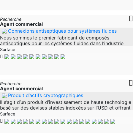
Recherche
Agent commercial
Connexions antiseptiques pour systèmes fluides
Nous sommes le premier fabricant de composés
antiseptiques pour les systèmes fluides dans l’industrie
pharmaceutique. Tuyaux, connexions en acier inoxydable,
Surface
tri-pinces, joints, joints
Recherche
Agent commercial
Produit d’actifs cryptographiques
Il s’agit d’un produit d’investissement de haute technologie
basé sur des devises stables indexées sur l’USD et offrant
aux clients un TAEG de 17% de manière sûre. Les clients
Surface
peuvent