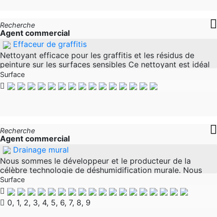
Recherche
Agent commercial
Effaceur de graffitis
Nettoyant efficace pour les graffitis et les résidus de
peinture sur les surfaces sensibles Ce nettoyant est idéal
pour éliminer les graffitis et les taches de peinture sur les
Surface
surfaces en
Recherche
Agent commercial
Drainage mural
Nous sommes le développeur et le producteur de la
célèbre technologie de déshumidification murale. Nous
produisons cette technologie avec beaucoup de succès
Surface
depuis de nombreuses années et
0, 1, 2, 3, 4, 5, 6, 7, 8, 9