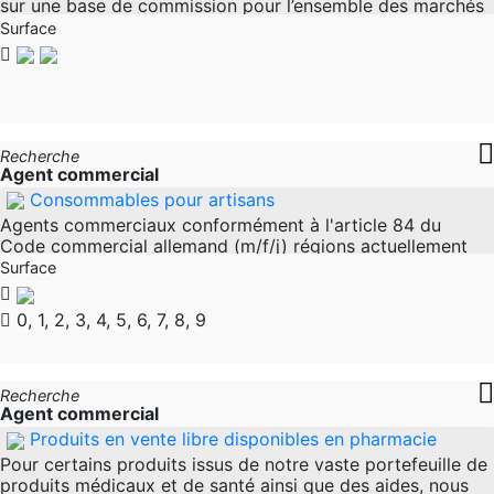
sur une base de commission pour l’ensemble des marchés
de l’Allemagne et/ou de l’Autriche. Créez des comptes clés
Surface
dans le domaine des
Recherche
Agent commercial
Consommables pour artisans
Agents commerciaux conformément à l'article 84 du
Code commercial allemand (m/f/j) régions actuellement
ouvertes : dans tous les États fédéraux Après une
Surface
formation intensive et une
0, 1, 2, 3, 4, 5, 6, 7, 8, 9
Recherche
Agent commercial
Produits en vente libre disponibles en pharmacie
Pour certains produits issus de notre vaste portefeuille de
produits médicaux et de santé ainsi que des aides, nous