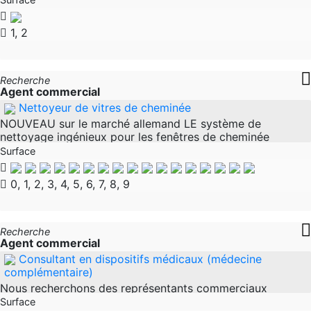
l’industrie
1, 2
Recherche
Agent commercial
Nettoyeur de vitres de cheminée
NOUVEAU sur le marché allemand LE système de
nettoyage ingénieux pour les fenêtres de cheminée
fuligineuse - plus efficace que tout ce que le marché a à
Surface
offrir. Toutes les informations
0, 1, 2, 3, 4, 5, 6, 7, 8, 9
Recherche
Agent commercial
Consultant en dispositifs médicaux (médecine
complémentaire)
Nous recherchons des représentants commerciaux
indépendants pour la région 1xx. Notre société
Surface