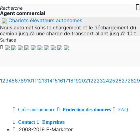
Recherche
Agent commercial
Chariots élévateurs autonomes
Nous automatisons le chargement et le déchargement du
camion jusqu’à une charge de transport allant jusqu’à 10 t
depuis la place de parking avec nos chariots élévateurs à
Surface
conduite autonome.
1
2
3
4
5
6
7
8
9
10
11
12
13
14
15
16
17
18
19
20
21
22
23
24
25
26
27
28
29
Créer une annonce
Protection des données
FAQ
Contact
Empreinte
2008-2019 E-Marketer