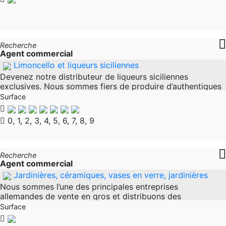
Recherche
Agent commercial
Limoncello et liqueurs siciliennes
Devenez notre distributeur de liqueurs siciliennes
exclusives. Nous sommes fiers de produire d’authentiques
liqueurs siciliennes et en particulier notre limoncello de
Surface
première classe en
0, 1, 2, 3, 4, 5, 6, 7, 8, 9
Recherche
Agent commercial
Jardinières, céramiques, vases en verre, jardinières
Nous sommes l’une des principales entreprises
allemandes de vente en gros et distribuons des
collections exclusives en céramique et en verre
Surface
spécialement développées pour les