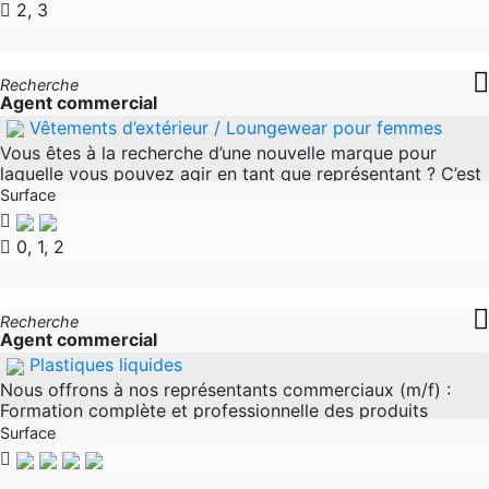
2, 3
Recherche
Agent commercial
Vêtements d’extérieur / Loungewear pour femmes
Vous êtes à la recherche d’une nouvelle marque pour
laquelle vous pouvez agir en tant que représentant ? C’est
merveilleux. Nous vous recherchons si vous êtes un
Surface
représentant de vente
0, 1, 2
Recherche
Agent commercial
Plastiques liquides
Nous offrons à nos représentants commerciaux (m/f) :
Formation complète et professionnelle des produits
Produits certifiés - Activités autonomes et diversifiées
Surface
L'utilisation liée à la