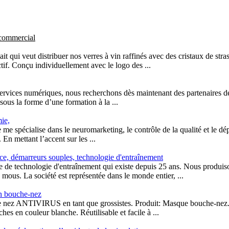
 commercial
it qui veut distribuer nos verres à vin raffinés avec des cristaux de stra
ctif. Conçu individuellement avec le logo des ...
 services numériques, nous recherchons dès maintenant des partenaires de
 sous la forme d’une formation à la ...
ie,
je me spécialise dans le neuromarketing, le contrôle de la qualité et le
. En mettant l’accent sur les ...
e, démarreurs souples, technologie d'entraînement
 de technologie d'entraînement qui existe depuis 25 ans. Nous produis
mous. La société est représentée dans le monde entier, ...
n bouche-nez
ez ANTIVIRUS en tant que grossistes. Produit: Masque bouche-nez. 
hes en couleur blanche. Réutilisable et facile à ...