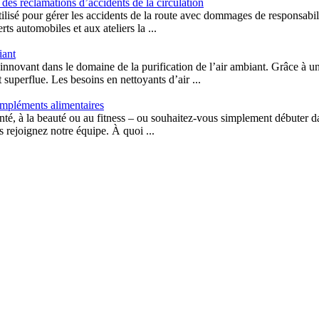
 des réclamations d’accidents de la circulation
utilisé pour gérer les accidents de la route avec dommages de responsabili
ts automobiles et aux ateliers la ...
iant
nnovant dans le domaine de la purification de l’air ambiant. Grâce à u
nt superflue. Les besoins en nettoyants d’air ...
ompléments alimentaires
anté, à la beauté ou au fitness – ou souhaitez-vous simplement débuter 
s rejoignez notre équipe. À quoi ...